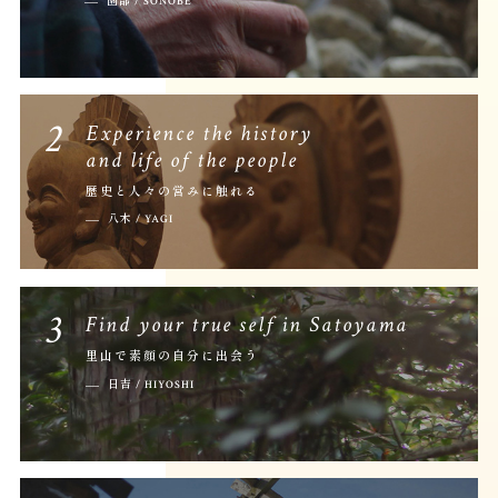
園部 / SONOBE
2
Experience the history
and life of the people
歴史と人々の営みに触れる
八木 / YAGI
3
Find your true self in Satoyama
里山で素顔の自分に出会う
日吉 / HIYOSHI